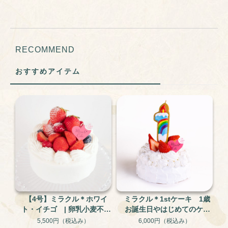
RECOMMEND
おすすめアイテム
【4号】ミラクル＊ホワイ
ミラクル＊1stケーキ 1歳
ト・イチゴ | 卵乳小麦不使
お誕生日やはじめてのケー
用 米粉と大豆のグルテン
キに。 犬用にも| 卵・乳・
5,500円
（税込み）
6,000円
（税込み）