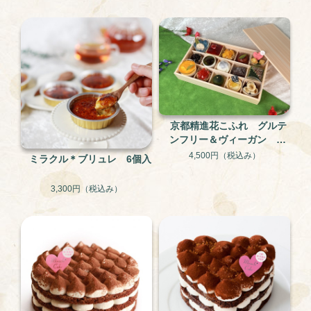
フリー・アレルギー対応ケ
小麦不使用のアレルギー対
ーキ
応ケーキ
京都精進花こふれ グルテ
ンフリー＆ヴィーガン 15
個入り
4,500円
（税込み）
ミラクル＊ブリュレ 6個入
3,300円
（税込み）