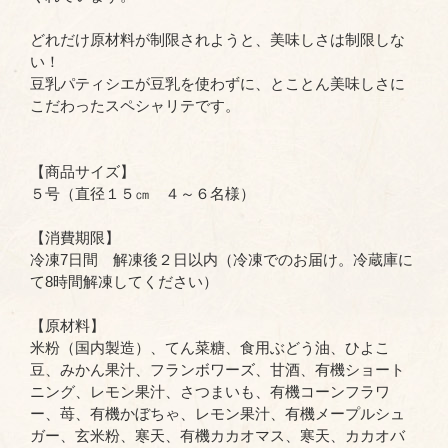
どれだけ原材料が制限されようと、美味しさは制限しな
い！
豆乳パティシエが豆乳を使わずに、とことん美味しさに
こだわったスペシャリテです。
【商品サイズ】
５号（直径１５㎝ ４～６名様）
【消費期限】
冷凍7日間 解凍後２日以内（冷凍でのお届け。冷蔵庫に
て8時間解凍してください）
【原材料】
米粉（国内製造）、てん菜糖、食用ぶどう油、ひよこ
豆、みかん果汁、フランボワーズ、甘酒、有機ショート
ニング、レモン果汁、さつまいも、有機コーンフラワ
ー、苺、有機かぼちゃ、レモン果汁、有機メープルシュ
ガー、玄米粉、寒天、有機カカオマス、寒天、カカオバ