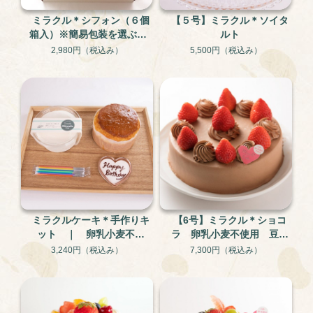
ミラクル＊シフォン（６個
【５号】ミラクル＊ソイタ
箱入）※簡易包装を選ぶと1
ルト
個プレゼント！
2,980円
（税込み）
5,500円
（税込み）
ミラクルケーキ＊手作りキ
【6号】ミラクル＊ショコ
ット ｜ 卵乳小麦不使
ラ 卵乳小麦不使用 豆乳
用 米粉と大豆のグルテン
ショコラケーキ グルテン
3,240円
（税込み）
7,300円
（税込み）
フリー・アレルギー対応ケ
フリー
ーキ